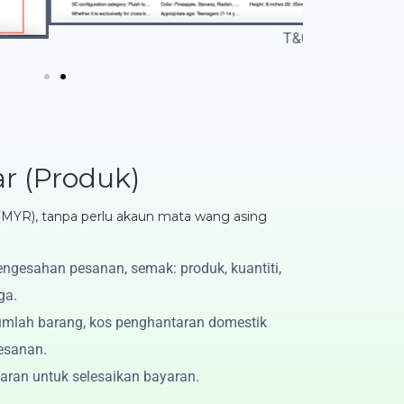
T&C
r (Produk)
 (MYR), tanpa perlu akaun mata wang asing
engesahan pesanan, semak: produk, kuantiti,
ga.
umlah barang, kos penghantaran domestik
esanan.
ran untuk selesaikan bayaran.