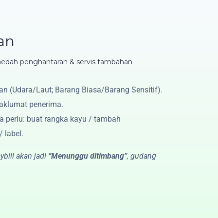
an
kaedah penghantaran & servis tambahan
an (Udara/Laut; Barang Biasa/Barang Sensitif).
maklumat penerima.
ka perlu: buat rangka kayu / tambah
 label.
ybill akan jadi
“Menunggu ditimbang”
, gudang