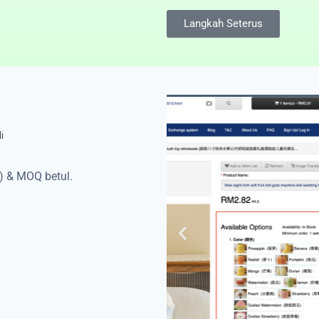
Langkah Seterus
i
l) & MOQ betul.