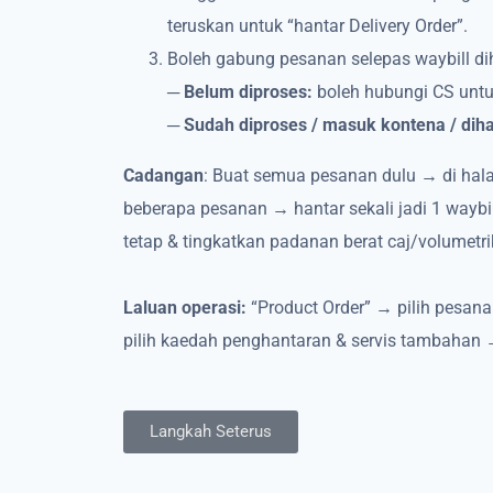
teruskan untuk “hantar Delivery Order”.
Boleh gabung pesanan selepas waybill di
─
Belum diproses:
boleh hubungi CS untu
─
Sudah diproses / masuk kontena / diha
Cadangan
: Buat semua pesanan dulu → di ha
beberapa pesanan → hantar sekali jadi 1 waybil
tetap & tingkatkan padanan berat caj/volumetri
Laluan operasi:
“Product Order” → pilih pesan
pilih kaedah penghantaran & servis tambahan 
Langkah Seterus
Choose Product 