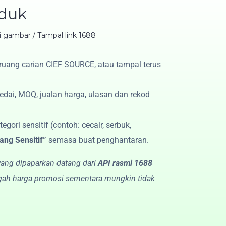
oduk
i gambar / Tampal link 1688
ruang carian CIEF SOURCE, atau tampal terus
 by PRODUCT LINK
dai, MOQ, jualan harga, ulasan dan rekod
gori sensitif (contoh: cecair, serbuk,
ang Sensitif”
semasa buat penghantaran.
ang dipaparkan datang dari
API rasmi 1688
gah harga promosi sementara mungkin tidak