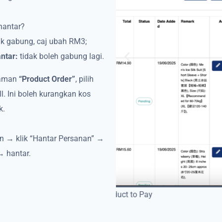
hantar?
k gabung, caj ubah RM3;
ntar:
tidak boleh gabung lagi.
laman
“Product Order”
, pilih
l. Ini boleh kurangkan kos
k.
an → klik “Hantar Persanan” →
→ hantar.
to Pay