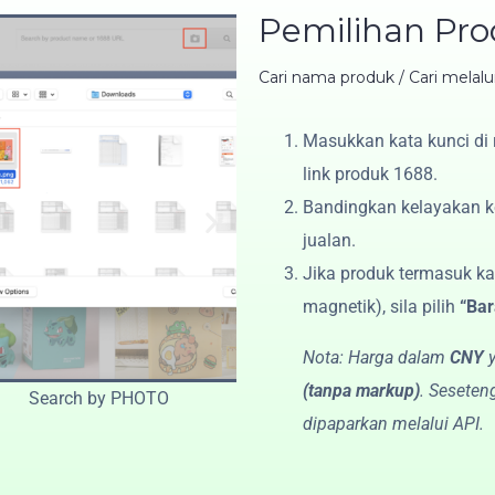
Pemilihan Pr
Cari nama produk / Cari melalu
Masukkan kata kunci di 
Search
link produk 1688.
Bandingkan kelayakan ke
jualan.
Jika produk termasuk kate
magnetik), sila pilih
“Bar
Nota: Harga dalam
CNY
y
(tanpa markup)
. Seseten
O
dipaparkan melalui API.