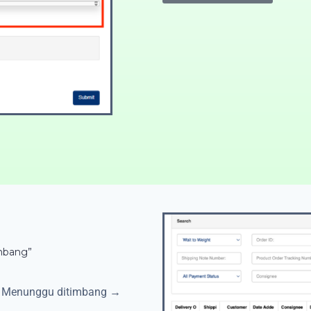
Submi
imbang”
s: Menunggu ditimbang →