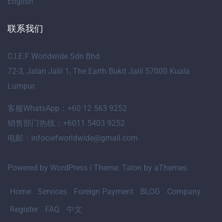
English
联系我们
C.I.E.F Worldwide Sdn Bhd
72-3, Jalan Jalil 1, The Earth Bukit Jalil 57000 Kuala
Lumpur.
客服WhatsApp：+60 12 563 9252
销售部门热线：+6011 5403 9252
电邮：infociefworldwide@gmail.com
Powered by WordPress
|
Theme:
Talon
by aThemes.
Home
Services
Foreign Payment
BLOG
Company
Register
FAQ
中文