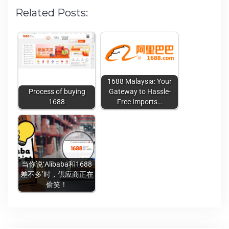
Related Posts:
1688 Malaysia: Your
Process of buying
Gateway to Hassle-
1688
Free Imports…
当你说‘Alibaba和1688
差不多’时，供应商正在
偷笑！