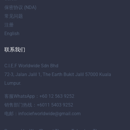
保密协议 (NDA)
常见问题
注册
English
联系我们
C.I.E.F Worldwide Sdn Bhd
72-3, Jalan Jalil 1, The Earth Bukit Jalil 57000 Kuala
Lumpur.
客服WhatsApp：+60 12 563 9252
销售部门热线：+6011 5403 9252
电邮：infociefworldwide@gmail.com