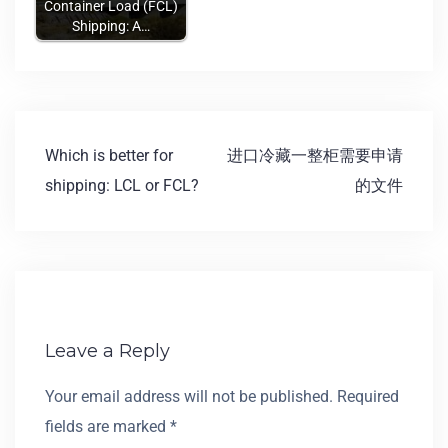
Container Load (FCL)
Shipping: A…
Which is better for
进口冷藏一整柜需要申请
shipping: LCL or FCL?
的文件
Leave a Reply
Your email address will not be published.
Required
fields are marked
*