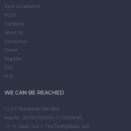
Bank Acceptance
BLOG
Company
About Us
Contact us
Career
Register
FAQ
中文
WE CAN BE REACHED
C.I.E.F Worldwide Sdn Bhd
Reg No.: 201501009261 (1134596-M)
72
–
3
, Jalan Jalil 1, The Earth@Bukit Jalil,