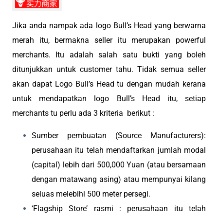
Jika anda nampak ada logo Bull’s Head yang berwarna
merah itu, bermakna seller itu merupakan powerful
merchants. Itu adalah salah satu bukti yang boleh
ditunjukkan untuk customer tahu. Tidak semua seller
akan dapat Logo Bull’s Head tu dengan mudah kerana
untuk mendapatkan logo Bull’s Head itu, setiap
merchants tu perlu ada 3 kriteria berikut :
Sumber pembuatan (Source Manufacturers):
perusahaan itu telah mendaftarkan jumlah modal
(capital) lebih dari 500,000 Yuan (atau bersamaan
dengan matawang asing) atau mempunyai kilang
seluas melebihi 500 meter persegi.
‘Flagship Store’ rasmi : perusahaan itu telah