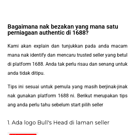
Bagaimana nak bezakan yang mana satu
perniagaan authentic di 1688?
Kami akan explain dan tunjukkan pada anda macam
mana nak identify dan mencaru trusted seller yang betul
di platform 1688. Anda tak perlu risau dan senang untuk
anda tidak ditipu.
Tips ini sesuai untuk pemula yang masih berjinak-jinak
nak gunakan platform 1688 ni. Berikut merupakan tips
ang anda perlu tahu sebelum start pilih seller
1. Ada logo Bull's Head di laman seller