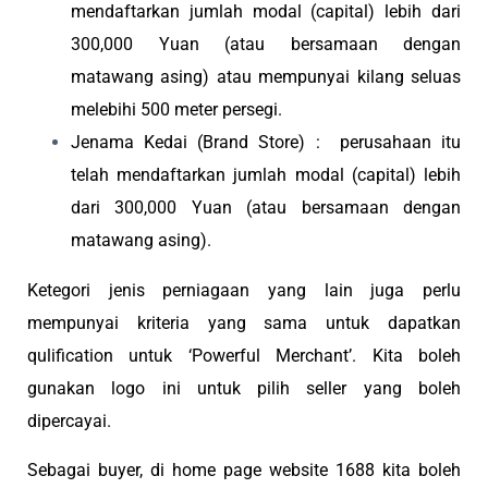
mendaftarkan jumlah modal (capital) lebih dari
300,000 Yuan (atau bersamaan dengan
matawang asing) atau mempunyai kilang seluas
melebihi 500 meter persegi.
Jenama Kedai (Brand Store) : perusahaan itu
telah mendaftarkan jumlah modal (capital) lebih
dari 300,000 Yuan (atau bersamaan dengan
matawang asing).
Ketegori jenis perniagaan yang lain juga perlu
mempunyai kriteria yang sama untuk dapatkan
qulification untuk ‘Powerful Merchant’. Kita boleh
gunakan logo ini untuk pilih seller yang boleh
dipercayai.
Sebagai buyer, di home page website 1688 kita boleh