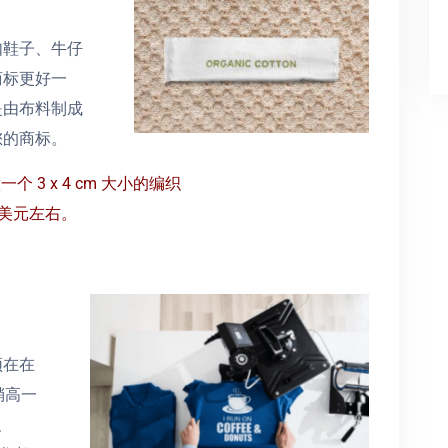
如鞋子、牛仔
商标更好一
是由布料制成
您的商标。
3 x 4 cm 大小的编织
1 美元左右。
须在在
稍高一
、