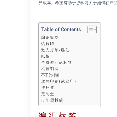
算成本。希望有助于您学习关于如何在产
Table of Contents
编 织 标 签
热 转 印
激 光 打 印 / 雕 刻
纸 板
全 成 型 产 品 标 签
机 器 刺 绣
不干胶标签
丝 网 印 刷 ( 或 丝 印 )
挂 标 签
定 制 盒
打 印 塑 料 袋
编 织 标 签