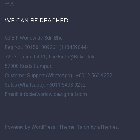
中文
WE CAN BE REACHED
C.I.E.F Worldwide Sdn Bhd
Reg No.: 201501009261 (1134596-M)
72
–
3
, Jalan Jalil 1, The Earth@Bukit Jalil,
57000 Kuala Lumpur.
Customer Support (WhatsApp) : +6012 563 9252
Sales (Whatsapp): +6011 5403 9252
Email: infociefworldwide@gmail.com
Powered by WordPress
|
Theme:
Talon
by aThemes.