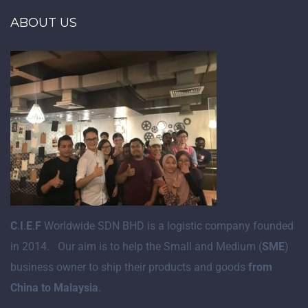
ABOUT US
C
.
I
.
E
.
F
Worldwide SDN BHD is a logistic company founded
in 2014. Our aim is to help the Small and Medium (
SME
)
business owner to ship their products and goods
from
China to Malaysia
.