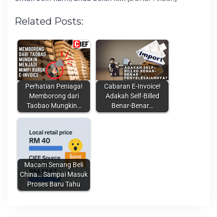
Related Posts:
Perhatian Peniaga!
Cabaran E-Invoice!
Memborong dari
Adakah Self-Billed
Taobao Mungkin…
Benar-Benar…
Macam Senang Beli
China… Sampai Masuk
Proses Baru Tahu